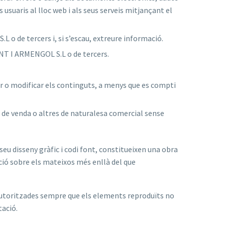
 usuaris al lloc web i als seus serveis mitjançant el
 o de tercers i, si s’escau, extreure informació.
FONT I ARMENGOL S.L o de tercers.
ar o modificar els continguts, a menys que es compti
s de venda o altres de naturalesa comercial sense
seu disseny gràfic i codi font, constitueixen una obra
ció sobre els mateixos més enllà del que
s autoritzades sempre que els elements reproduïts no
tació.