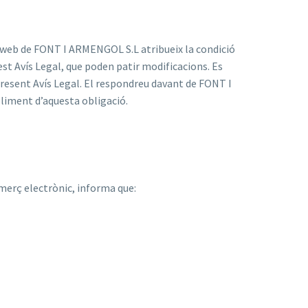
na web de FONT I ARMENGOL S.L atribueix la condició
uest Avís Legal, que poden patir modificacions. Es
l present Avís Legal. El respondreu davant de FONT I
liment d’aquesta obligació.
omerç electrònic, informa que: