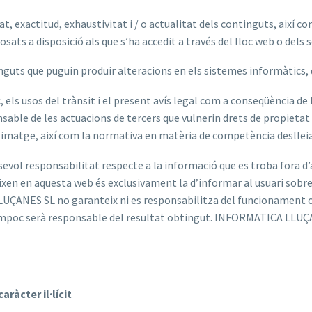
tat, exactitud, exhaustivitat i / o actualitat dels continguts, així c
 a disposició als que s’ha accedit a través del lloc web o dels se
inguts que puguin produir alteracions en els sistemes informàtics,
c, els usos del trànsit i el present avís legal com a conseqüència de 
e de les actuacions de tercers que vulnerin drets de propietat int
ia imatge, així com la normativa en matèria de competència deslleial i
vol responsabilitat respecte a la informació que es troba fora d’
xen en aquesta web és exclusivament la d’informar al usuari sobre l
ÇANES SL no garanteix ni es responsabilitza del funcionament o ac
tampoc serà responsable del resultat obtingut. INFORMATICA LLUÇ
ràcter il·lícit