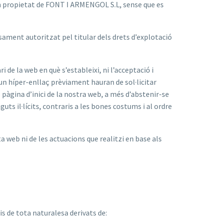
són propietat de FONT I ARMENGOL S.L, sense que es
ssament autoritzat pel titular dels drets d’explotació
de la web en què s’estableixi, ni l’acceptació i
un híper-enllaç prèviament hauran de sol·licitar
 pàgina d’inici de la nostra web, a més d’abstenir-se
ts il·lícits, contraris a les bones costums i al ordre
 web ni de les actuacions que realitzi en base als
s de tota naturalesa derivats de: