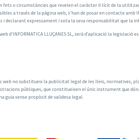
 fets o circumstàncies que revelen el caràcter il·lícit de la utilitza
cessibles a través de la pàgina web, s’han de posar en contacte a
 i declarant expressament i sota la seva responsabilitat que la in
loc web d’INFORMATICA LLUÇANES SL, serà d’aplicació la legislació e
 web no substitueix la publicitat legal de les lleis, normatives, pl
istracions públiques, que constitueixen el únic instrument que dóna
a guia sense propòsit de validesa legal.