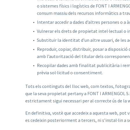
o sistemes físics i logístics de FONT I ARMENGOL
consum massiu dels recursos informàtics a trav
Intentar accedir a dades d’altres persones o a 
Vulnerar els drets de propietat intel·lectual o 
Substituir la identitat d’un altre usuari, de les
Reproduir, copiar, distribuir, posar a disposic
amb l’autorització del titular dels correspone
Recopilar dades amb finalitat publicitària i re
prèvia sol·licitud o consentiment.
Tots els continguts del lloc web, com textos, fotograf
que la seva propietat pertany a FONT I ARMENGOL S.L,
estrictament sigui necessari per al correcte ús de la 
En definitiva, vostè que accedeix a aquesta web, pot v
es cedeixin posteriorment a tercers, ni s’instal·lin a 