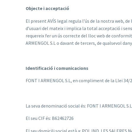
Objecte i acceptació
El present AVÍS legal regula l’ús de la nostra web, d
d’usuari del mateix i implica la total acceptació i se
requereix fer un ús correcte del lloc web de conformita
ARMENGOL S.L o davant de tercers, de qualsevol dany 
Identificació i comunicacions
FONT I ARMENGOL S.L, en compliment de la Llei 34/2002
La seva denominació social és: FONT I ARMENGOL S.L
El seu CIF és: B62462726
El seu domicili social està a: POL.IND. LES SALERES