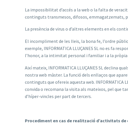
La impossibilitat d’accés a la web o la falta de veraci
continguts transmesos, difosos, emmagatzemats, posats
La presència de virus o d’altres elements en els cont
El incompliment de les lleis, la bona fe, l’ordre públi
exemple, INFORMATICA LLUÇANES SL no es fa responsabl
l’honor, a la intimitat personal i familiar i a la pròp
Així mateix, INFORMATICA LLUÇANES SL declina qualse
nostra web màster. La funció dels enllaços que aparei
continguts que ofereix aquesta web. INFORMATICA LLU
convida o recomana la visita als mateixos, pel que 
d’híper-vincles per part de tercers.
Procediment en cas de realització d’activitats de ca