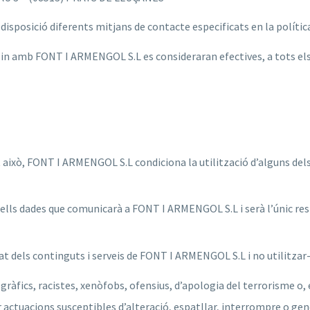
sposició diferents mitjans de contacte especificats en la política
tzin amb FONT I ARMENGOL S.L es consideraran efectives, a tots els
nt això, FONT I ARMENGOL S.L condiciona la utilització d’alguns del
quells dades que comunicarà a FONT I ARMENGOL S.L i serà l’únic re
dels continguts i serveis de FONT I ARMENGOL S.L i no utilitzar-l
àfics, racistes, xenòfobs, ofensius, d’apologia del terrorisme o, en
zar actuacions susceptibles d’alteració, espatllar, interrompre o g