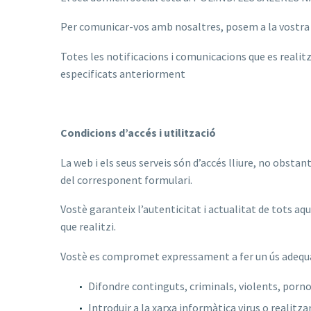
Per comunicar-vos amb nosaltres, posem a la vostra di
Totes les notificacions i comunicacions que es reali
especificats anteriorment
Condicions d’accés i utilització
La web i els seus serveis són d’accés lliure, no obsta
del corresponent formulari.
Vostè garanteix l’autenticitat i actualitat de tots a
que realitzi.
Vostè es compromet expressament a fer un ús adequat 
Difondre continguts, criminals, violents, pornogr
Introduir a la xarxa informàtica virus o realit