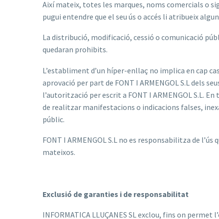
Així mateix, totes les marques, noms comercials o si
pugui entendre que el seu ús o accés li atribueix algu
La distribució, modificació, cessió o comunicació púb
quedaran prohibits.
L’establiment d’un híper-enllaç no implica en cap cas 
aprovació per part de FONT I ARMENGOL S.L dels seus 
l’autorització per escrit a FONT I ARMENGOL S.L. En to
de realitzar manifestacions o indicacions falses, ine
públic.
FONT I ARMENGOL S.L no es responsabilitza de l’ús que 
mateixos.
Exclusió de garanties i de responsabilitat
INFORMATICA LLUÇANES SL exclou, fins on permet l’ord