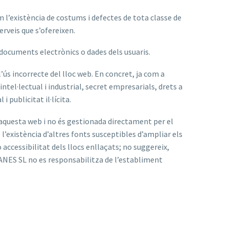
om l’existència de costums i defectes de tota classe de
rveis que s’ofereixen.
 documents electrònics o dades dels usuaris.
l’ús incorrecte del lloc web. En concret, ja com a
el·lectual i industrial, secret empresarials, drets a
 publicitat il·lícita.
aquesta web i no és gestionada directament per el
’existència d’altres fonts susceptibles d’ampliar els
cessibilitat dels llocs enllaçats; no suggereix,
ANES SL no es responsabilitza de l’establiment