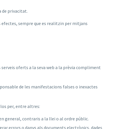
 de privacitat.
 efectes, sempre que es realitzin per mitjans
s serveis oferts a la seva web a la prèvia compliment
sponsable de les manifestacions falses o inexactes
os per, entre altres:
 general, contraris a la llei o al ordre públic.
enerar errors o danys als documents electrònics, dades