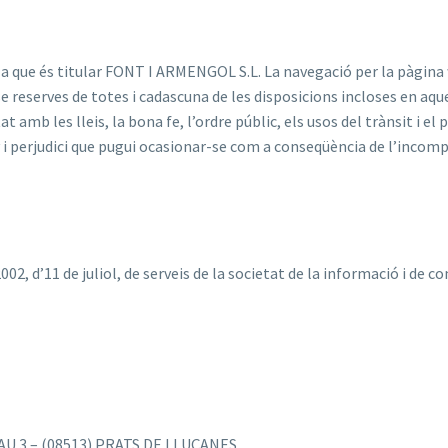
e la que és titular FONT I ARMENGOL S.L. La navegació per la pàgi
nse reserves de totes i cadascuna de les disposicions incloses en aq
t amb les lleis, la bona fe, l’ordre públic, els usos del trànsit i e
i perjudici que pugui ocasionar-se com a conseqüència de l’incomp
, d’11 de juliol, de serveis de la societat de la informació i de c
 NAU 3 – (08513) PRATS DE LLUÇANES