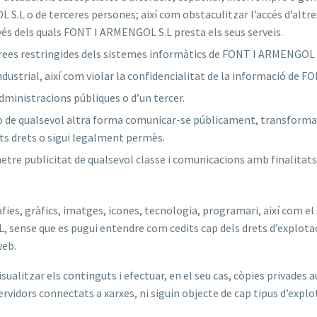
 S.L o de terceres persones; així com obstaculitzar l’accés d’altres
és dels quals FONT I ARMENGOL S.L presta els seus serveis.
àrees restringides dels sistemes informàtics de FONT I ARMENGOL S.L
industrial, així com violar la confidencialitat de la informació de 
 administracions públiques o d’un tercer.
ió o de qualsevol altra forma comunicar-se públicament, transform
nts drets o sigui legalment permès.
metre publicitat de qualsevol classe i comunicacions amb finalitat
ies, gràfics, imatges, icones, tecnologia, programari, així com el 
 sense que es pugui entendre com cedits cap dels drets d’explota
web.
isualitzar els continguts i efectuar, en el seu cas, còpies privade
servidors connectats a xarxes, ni siguin objecte de cap tipus d’explo