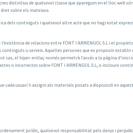
gnes distintius de qualsevol classe que apareguin en el lloc web 
n dret sobre els mateixos.
lica dels continguts i qualsevol altre acte que no hagi estat expre
l’existència de relacions entre FONT I ARMENGOL S.L i el propietari 
continguts o serveis. Aquelles persones que es proposin establir 
t cas, el híper-enllaç només permetrà l’accés a la pàgina d’inici o
xactes o incorrectes sobre FONT I ARMENGOL S.L, o incloure contingu
cada usuari li assigni als materials posats a disposició en aquesta
enament jurídic, qualsevol responsabilitat pels danys i perjudici